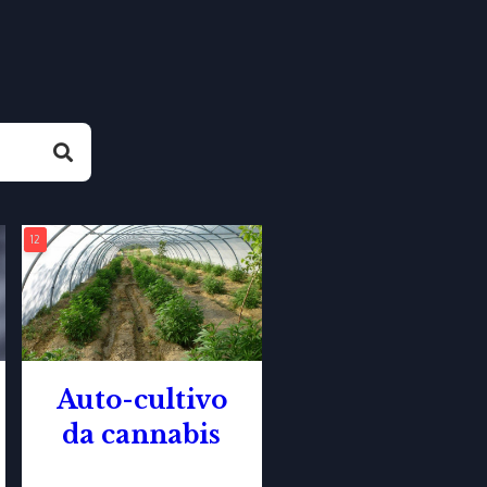
12
Auto-cultivo
da cannabis