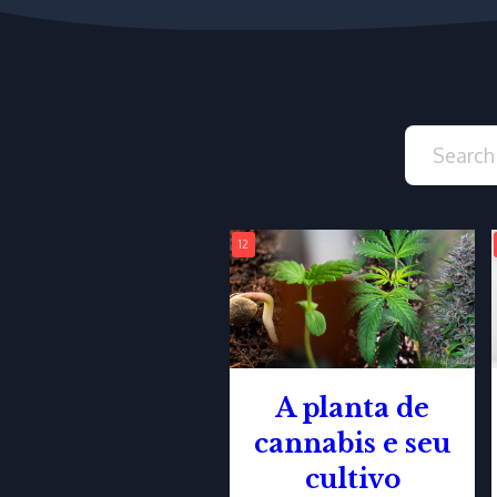
12
A planta de
cannabis e seu
cultivo