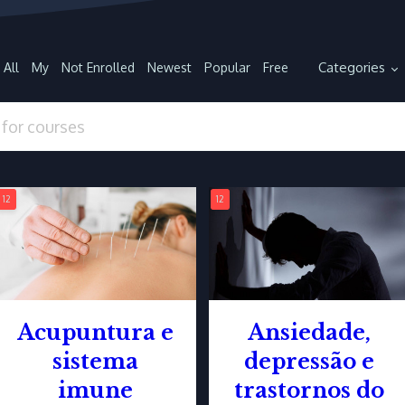
Categories
All
My
Not Enrolled
Newest
Popular
Free
12
12
Acupuntura e
Ansiedade,
sistema
depressão e
imune
trastornos do