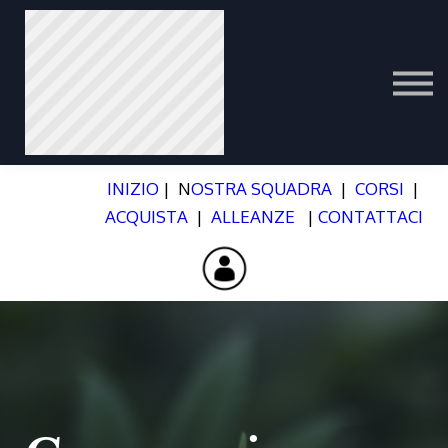
ITALIAN
PORTUGUESE
عرب
INIZIO
| N
OSTRA SQUADRA
|
CORSI
|
ACQUISTA
|
ALLEANZE
|
CONTATTACI