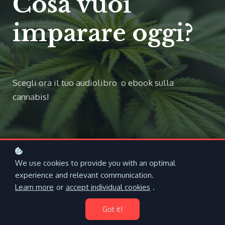
Cosa vuoi
imparare oggi?
|
Scegli ora il tuo audiolibro o ebook sulla
cannabis!
We use cookies to provide you with an optimal
experience and relevant communication.
Disponibile in 5
Learn more
or
accept individual cookies
.
Got it!
lingue: