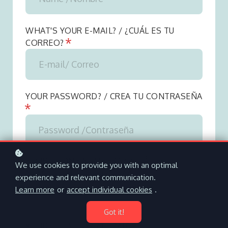
WHAT'S YOUR E-MAIL? / ¿CUÁL ES TU
*
CORREO?
YOUR PASSWORD? / CREA TU CONTRASEÑA
*
YOUR PHONE NUMBER? / ¿CUÁL ES TU
We use cookies to provide you with an optimal
*
NÚMERO DE TELÉFONO?
experience and relevant communication.
Learn more
or
accept individual cookies
.
Got it!
*
YOUR COUNTRY? /TU PAÍS